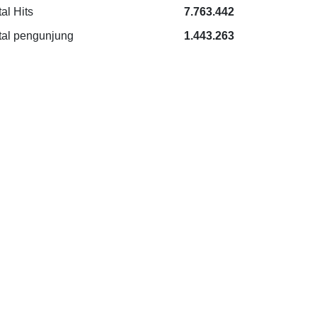
tal Hits
7.763.442
tal pengunjung
1.443.263