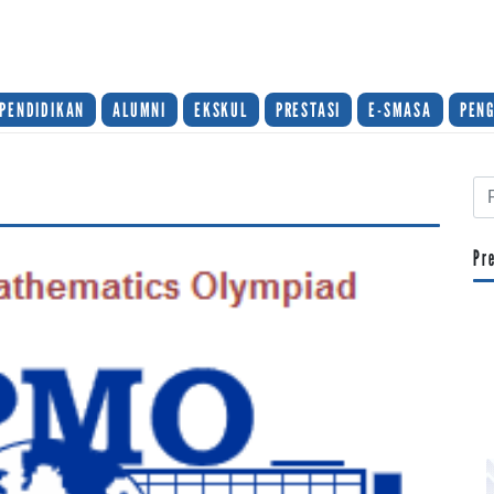
PENDIDIKAN
ALUMNI
EKSKUL
PRESTASI
E-SMASA
PEN
Pr