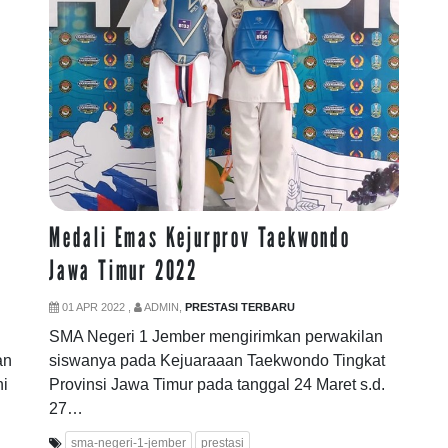
Medali Emas Kejurprov Taekwondo
Jawa Timur 2022
01 APR 2022 ,
ADMIN,
PRESTASI TERBARU
SMA Negeri 1 Jember mengirimkan perwakilan
an
siswanya pada Kejuaraaan Taekwondo Tingkat
ni
Provinsi Jawa Timur pada tanggal 24 Maret s.d.
27…
sma-negeri-1-jember
prestasi