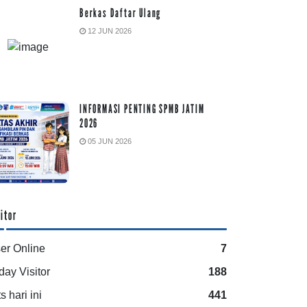
Berkas Daftar Ulang
12 JUN 2026
INFORMASI PENTING SPMB JATIM
2026
05 JUN 2026
itor
er Online
7
day Visitor
188
s hari ini
441