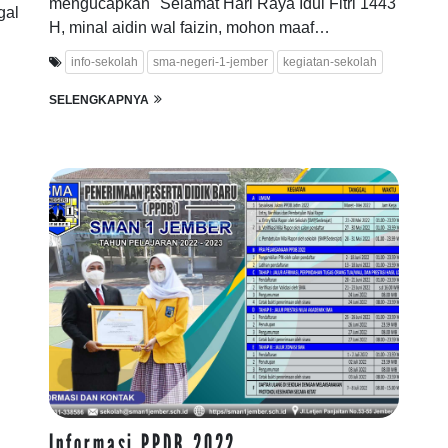
mengucapkan "Selamat Hari Raya Idul Fitri 1443
gal
H, minal aidin wal faizin, mohon maaf…
info-sekolah
sma-negeri-1-jember
kegiatan-sekolah
SELENGKAPNYA
Informasi PPDB 2022