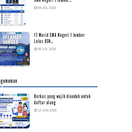
08 JUL 2026
17 Murid SMA Negeri 1 Jember
Lolos OSN…
06 JUL 2026
ngumuman
Berkas yang wajib diunduh untuk
daftar ulang
12 JUN 2026