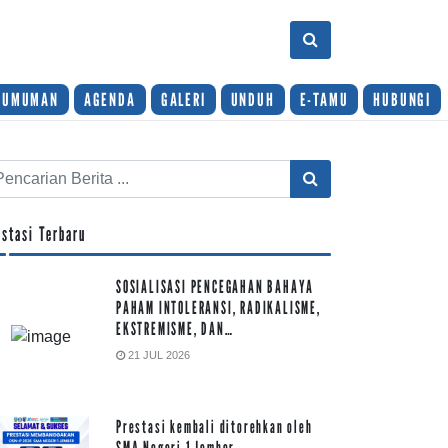
GUMUMAN
AGENDA
GALERI
UNDUH
E-TAMU
HUBUNGI
estasi Terbaru
SOSIALISASI PENCEGAHAN BAHAYA
PAHAM INTOLERANSI, RADIKALISME,
EKSTREMISME, DAN…
21 JUL 2026
Prestasi kembali ditorehkan oleh
SMA Negeri 1 Jember…