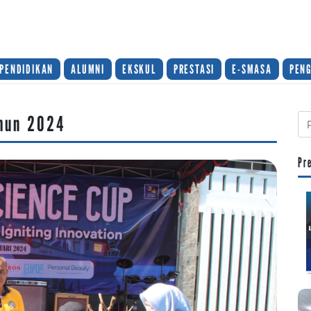
PENDIDIKAN
ALUMNI
EKSKUL
PRESTASI
E-SMASA
PEN
hun 2024
Pr