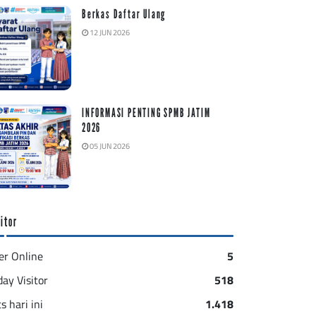
Berkas Daftar Ulang
12 JUN 2026
INFORMASI PENTING SPMB JATIM
2026
05 JUN 2026
itor
er Online
5
day Visitor
518
s hari ini
1.418