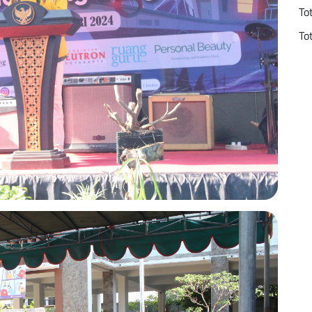
To
To