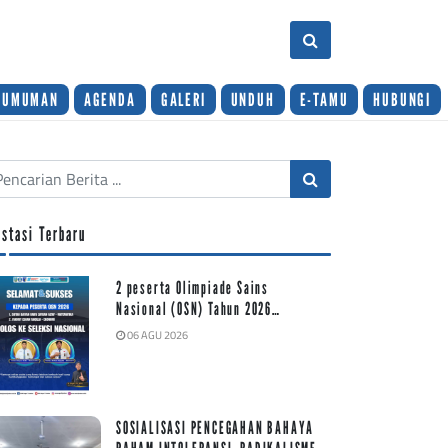
GUMUMAN
AGENDA
GALERI
UNDUH
E-TAMU
HUBUNGI
estasi Terbaru
2 peserta Olimpiade Sains
Nasional (OSN) Tahun 2026…
06 AGU 2026
SOSIALISASI PENCEGAHAN BAHAYA