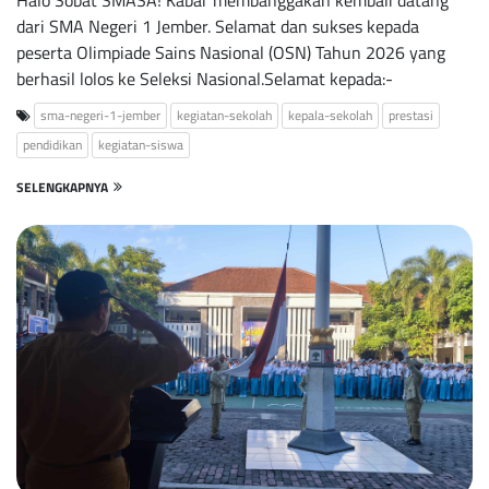
Halo Sobat SMASA! Kabar membanggakan kembali datang
dari SMA Negeri 1 Jember. Selamat dan sukses kepada
peserta Olimpiade Sains Nasional (OSN) Tahun 2026 yang
berhasil lolos ke Seleksi Nasional.Selamat kepada:-
sma-negeri-1-jember
kegiatan-sekolah
kepala-sekolah
prestasi
pendidikan
kegiatan-siswa
SELENGKAPNYA