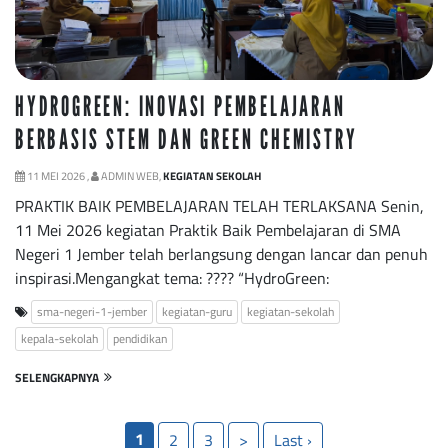
HYDROGREEN: INOVASI PEMBELAJARAN
BERBASIS STEM DAN GREEN CHEMISTRY
11 MEI 2026 ,
ADMIN WEB,
KEGIATAN SEKOLAH
PRAKTIK BAIK PEMBELAJARAN TELAH TERLAKSANA Senin,
11 Mei 2026 kegiatan Praktik Baik Pembelajaran di SMA
Negeri 1 Jember telah berlangsung dengan lancar dan penuh
inspirasi.Mengangkat tema: ???? “HydroGreen:
sma-negeri-1-jember
kegiatan-guru
kegiatan-sekolah
kepala-sekolah
pendidikan
SELENGKAPNYA
1
2
3
>
Last ›