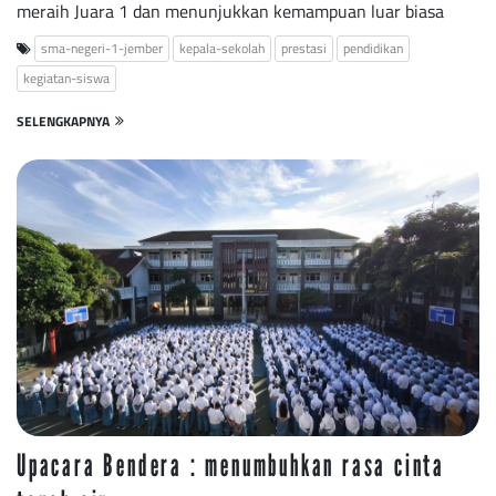
meraih Juara 1 dan menunjukkan kemampuan luar biasa
sma-negeri-1-jember
kepala-sekolah
prestasi
pendidikan
kegiatan-siswa
SELENGKAPNYA
Upacara Bendera : menumbuhkan rasa cinta