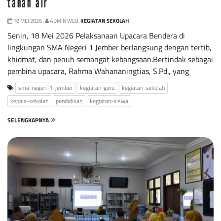
tanah air
18 MEI 2026 ,
ADMIN WEB,
KEGIATAN SEKOLAH
Senin, 18 Mei 2026 Pelaksanaan Upacara Bendera di
lingkungan SMA Negeri 1 Jember berlangsung dengan tertib,
khidmat, dan penuh semangat kebangsaan.Bertindak sebagai
pembina upacara, Rahma Wahananingtias, S.Pd., yang
sma-negeri-1-jember
kegiatan-guru
kegiatan-sekolah
kepala-sekolah
pendidikan
kegiatan-siswa
SELENGKAPNYA