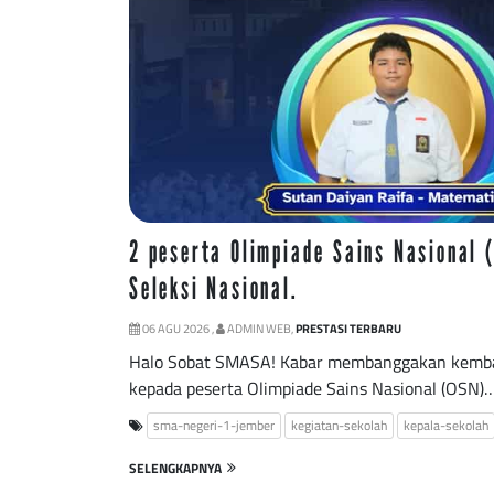
2 peserta Olimpiade Sains Nasional 
Seleksi Nasional.
06 AGU 2026 ,
ADMIN WEB,
PRESTASI TERBARU
Halo Sobat SMASA! Kabar membanggakan kembali
kepada peserta Olimpiade Sains Nasional (OSN)
sma-negeri-1-jember
kegiatan-sekolah
kepala-sekolah
SELENGKAPNYA