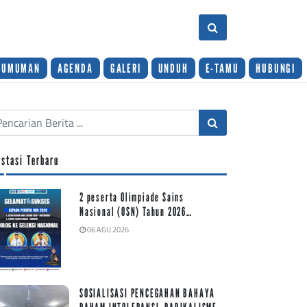
GUMUMAN
AGENDA
GALERI
UNDUH
E-TAMU
HUBUNGI
estasi Terbaru
2 peserta Olimpiade Sains
Nasional (OSN) Tahun 2026…
06 AGU 2026
SOSIALISASI PENCEGAHAN BAHAYA