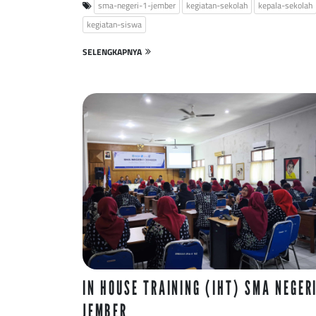
sma-negeri-1-jember
kegiatan-sekolah
kepala-sekolah
kegiatan-siswa
SELENGKAPNYA
IN HOUSE TRAINING (IHT) SMA NEGERI
JEMBER