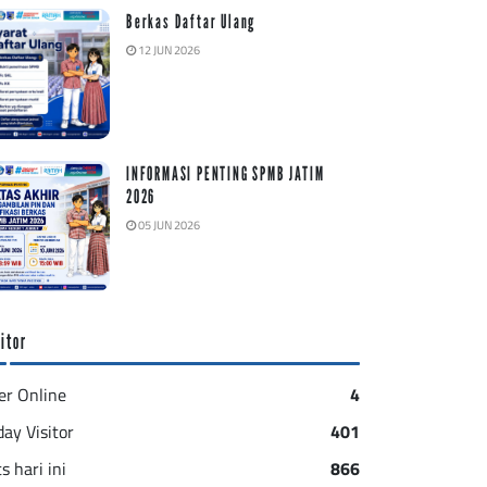
Berkas Daftar Ulang
12 JUN 2026
INFORMASI PENTING SPMB JATIM
2026
05 JUN 2026
itor
er Online
4
day Visitor
401
s hari ini
866