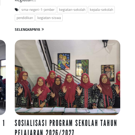
sma-negeri-1-jember
kegiatan-sekolah
kepala-sekolah
pendidikan
kegiatan-siswa
SELENGKAPNYA
 1
SOSIALISASI PROGRAM SEKOLAH TAHUN
PELAJARAN 2026/2027