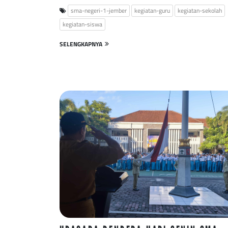
sma-negeri-1-jember
kegiatan-guru
kegiatan-sekolah
kegiatan-siswa
SELENGKAPNYA