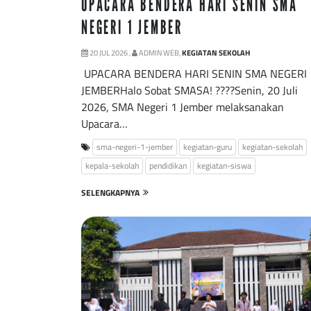
UPACARA BENDERA HARI SENIN SMA
NEGERI 1 JEMBER
20 JUL 2026 ,
ADMIN WEB,
KEGIATAN SEKOLAH
UPACARA BENDERA HARI SENIN SMA NEGERI 
JEMBERHalo Sobat SMASA! ????Senin, 20 Juli
2026, SMA Negeri 1 Jember melaksanakan
Upacara…
sma-negeri-1-jember
kegiatan-guru
kegiatan-sekolah
kepala-sekolah
pendidikan
kegiatan-siswa
SELENGKAPNYA