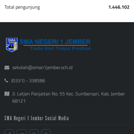
Total pengunjung
1.446.102
sekolah@sman1jember.sch.id
(0331) - 338586
Jl. Letjen Panjaitan No. 55 Kec. Sumbersari, Kab. Jember
68121
SMA Negeri 1 Jember Social Media