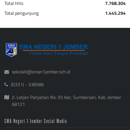
Total Hits
7.768.304
Total pengunjung
1.445.294
sekolah@sman1jember.sch.id
(0331) - 338586
Jl. Letjen Panjaitan No. 55 Kec. Sumbersari, Kab. Jember
68121
SMA Negeri 1 Jember Social Media