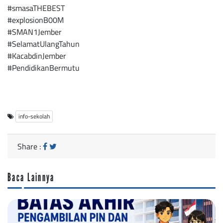
#smasaTHEBEST
#explosionB00M
#SMAN1Jember
#SelamatUlangTahun
#KacabdinJember
#PendidikanBermutu
info-sekolah
Share :
Baca Lainnya