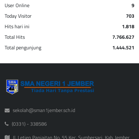
User Online
9
Today Visitor
703
Hits hari ini
1.818
Total Hits
7.766.627
Total pengunjung
1.444.521
sekolah@sman1jember.sch.id
(0331) - 338586
Jl. Letjen Panjaitan No. 55 Kec. Sumbersari, Kab. Jember