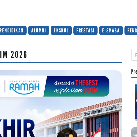
PENDIDIKAN
ALUMNI
EKSKUL
PRESTASI
E-SMASA
PEN
TIM 2026
Pr