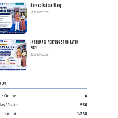
Berkas Daftar Ulang
12 JUN 2026
INFORMASI PENTING SPMB JATIM
2026
05 JUN 2026
itor
er Online
4
day Visitor
566
s hari ini
1.230