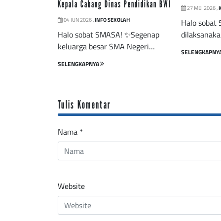
Kepala Cabang Dinas Pendidikan BWI
27 MEI 2026 ,
04 JUN 2026 ,
INFO SEKOLAH
Halo sobat
Halo sobat SMASA! ✨Segenap
dilaksanak
keluarga besar SMA Negeri…
SELENGKAPNY
SELENGKAPNYA
Tulis Komentar
Nama
*
Website