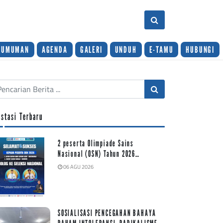
GUMUMAN
AGENDA
GALERI
UNDUH
E-TAMU
HUBUNGI
estasi Terbaru
2 peserta Olimpiade Sains
Nasional (OSN) Tahun 2026…
06 AGU 2026
SOSIALISASI PENCEGAHAN BAHAYA