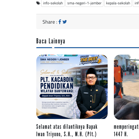
info-sekolah
sma-negeri-1-jember
kepala-sekolah
in
Share :
Baca Lainnya
Selamat atas dilantiknya Bapak
memperingati
Iwan Triyono, S.H., M.H. (Plt.)
1447 H.