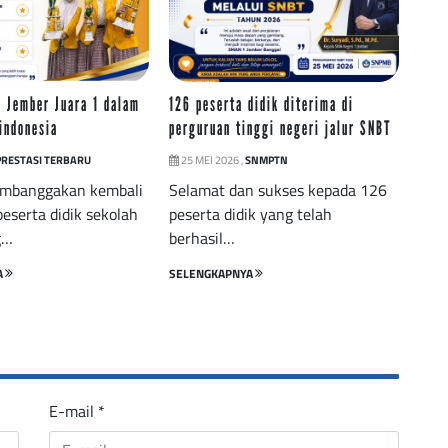
 Jember Juara 1 dalam
126 peserta didik diterima di
indonesia
perguruan tinggi negeri jalur SNBT
PRESTASI TERBARU
25 MEI 2026 ,
SNMPTN
embanggakan kembali
Selamat dan sukses kepada 126
peserta didik sekolah
peserta didik yang telah
g…
berhasil…
A
SELENGKAPNYA
E-mail
*