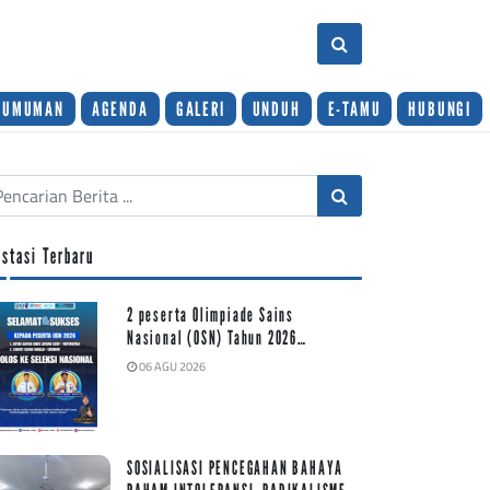
GUMUMAN
AGENDA
GALERI
UNDUH
E-TAMU
HUBUNGI
estasi Terbaru
2 peserta Olimpiade Sains
Nasional (OSN) Tahun 2026…
06 AGU 2026
SOSIALISASI PENCEGAHAN BAHAYA