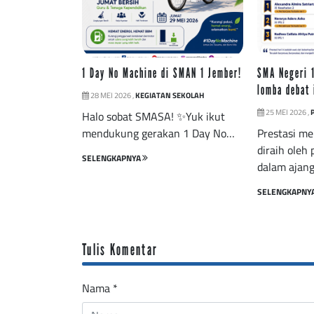
1 Day No Machine di SMAN 1 Jember!
SMA Negeri 1
lomba debat 
28 MEI 2026 ,
KEGIATAN SEKOLAH
25 MEI 2026 ,
Halo sobat SMASA! ✨Yuk ikut
mendukung gerakan 1 Day No…
Prestasi m
diraih oleh 
SELENGKAPNYA
dalam ajan
SELENGKAPNY
Tulis Komentar
Nama
*