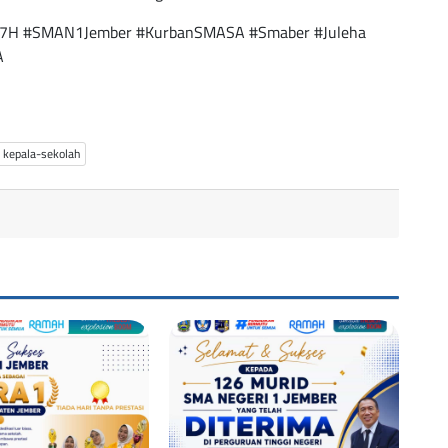
47H #SMAN1Jember #KurbanSMASA #Smaber #Juleha
A
kepala-sekolah