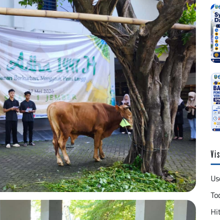
Vis
Us
To
Hit