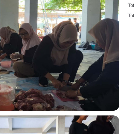
To
To