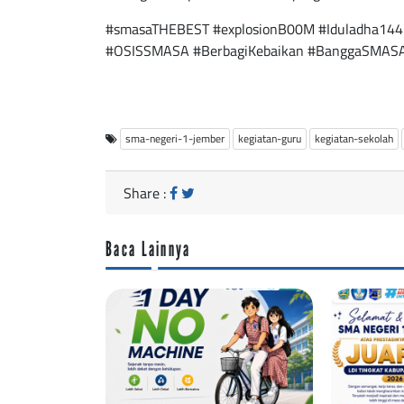
#smasaTHEBEST #explosionB00M #Iduladha14
#OSISSMASA #BerbagiKebaikan #BanggaSMAS
sma-negeri-1-jember
kegiatan-guru
kegiatan-sekolah
Share :
Baca Lainnya