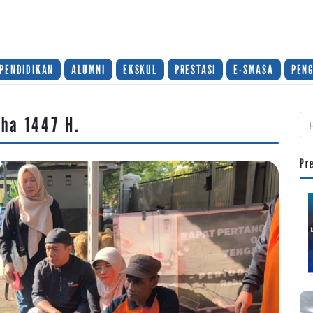
PENDIDIKAN
ALUMNI
EKSKUL
PRESTASI
E-SMASA
PEN
dha 1447 H.
Pr