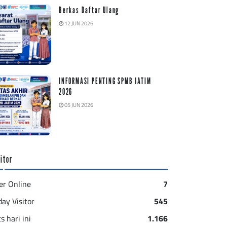
Berkas Daftar Ulang
12 JUN 2026
INFORMASI PENTING SPMB JATIM
2026
05 JUN 2026
itor
er Online
7
day Visitor
545
s hari ini
1.166