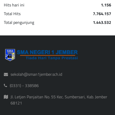
Hits hari ini
1.156
Total Hits
7.764.157
Total pengunjung
1.443.532
sekolah@sman1jember.sch.id
(0331) - 338586
Jl. Letjen Panjaitan No. 55 Kec. Sumbersari, Kab. Jember
68121