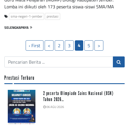
Lomba ini diikuti oleh 173 peserta siswa-siswi SMA/MA
sma-negeri-1-jember
prestasi
SELENGKAPNYA
4
‹ First
<
2
3
5
>
Prestasi Terbaru
2 peserta Olimpiade Sains Nasional (OSN)
Tahun 2026…
06 AGU 2026