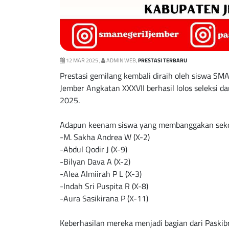
12 MAR 2025 ,
ADMIN WEB,
PRESTASI TERBARU
Prestasi gemilang kembali diraih oleh siswa SM
Jember Angkatan XXXVII berhasil lolos seleksi d
2025.
Adapun keenam siswa yang membanggakan sekol
-M. Sakha Andrea W (X-2)
-Abdul Qodir J (X-9)
-Bilyan Dava A (X-2)
-Alea Almiirah P L (X-3)
-Indah Sri Puspita R (X-8)
-Aura Sasikirana P (X-11)
Keberhasilan mereka menjadi bagian dari Paskib