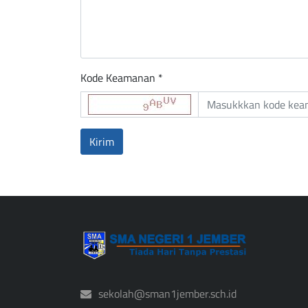
Kode Keamanan *
sekolah@sman1jember.sch.id