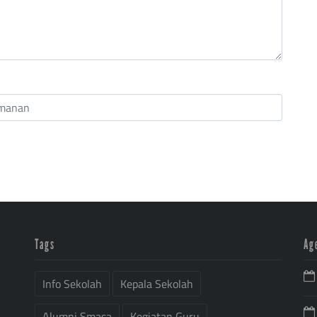
Tags
Ag
Info Sekolah
Kepala Sekolah
Alumni Smasa
Kegiatan Guru