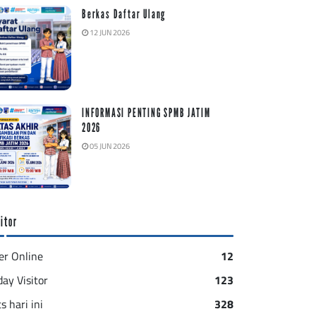
Berkas Daftar Ulang
12 JUN 2026
INFORMASI PENTING SPMB JATIM
2026
05 JUN 2026
itor
er Online
12
day Visitor
123
s hari ini
328