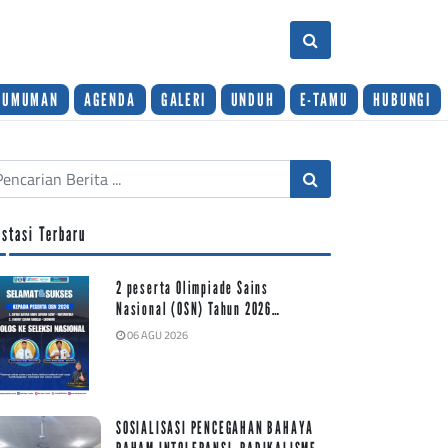
GUMUMAN
AGENDA
GALERI
UNDUH
E-TAMU
HUBUNGI
estasi Terbaru
2 peserta Olimpiade Sains
Nasional (OSN) Tahun 2026…
06 AGU 2026
SOSIALISASI PENCEGAHAN BAHAYA