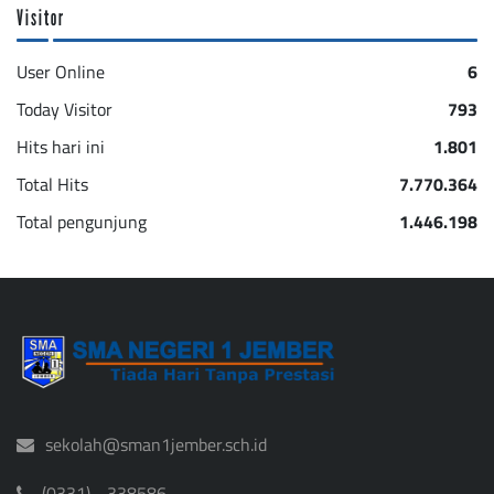
Visitor
User Online
6
Today Visitor
793
Hits hari ini
1.801
Total Hits
7.770.364
Total pengunjung
1.446.198
sekolah@sman1jember.sch.id
(0331) - 338586