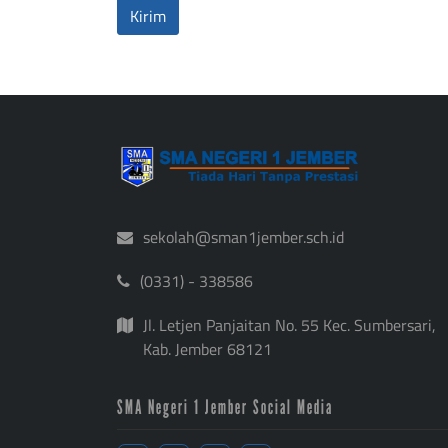
sekolah@sman1jember.sch.id
(0331) - 338586
Jl. Letjen Panjaitan No. 55 Kec. Sumbersari,
Kab. Jember 68121
SMA Negeri 1 Jember Social Media