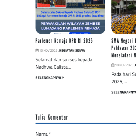
Parlemen Remaja DPR RI 2025
SMA Negeri 1
Pahlawan 20
10 NOV 2025 ,
KEGIATAN SISWA
Meneladani N
Selamat dan sukses kepada
10 NOV 2025 ,
Nadhwa Calista…
Pada hari 
SELENGKAPNYA
2025,…
SELENGKAPNY
Tulis Komentar
Nama
*