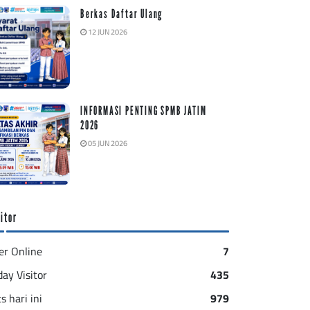
Berkas Daftar Ulang
12 JUN 2026
INFORMASI PENTING SPMB JATIM
2026
05 JUN 2026
itor
er Online
7
day Visitor
435
s hari ini
979