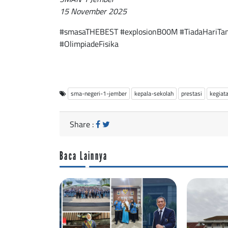
15 November 2025
#smasaTHEBEST #explosionB00M #TiadaHariTa
#OlimpiadeFisika
sma-negeri-1-jember
kepala-sekolah
prestasi
kegiat
Share :
Baca Lainnya