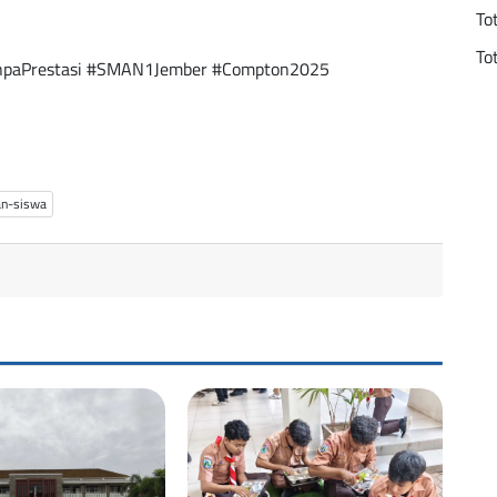
To
To
npaPrestasi #SMAN1Jember #Compton2025
an-siswa