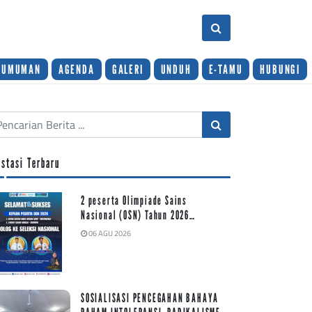
GUMUMAN
AGENDA
GALERI
UNDUH
E-TAMU
HUBUNGI
estasi Terbaru
2 peserta Olimpiade Sains
Nasional (OSN) Tahun 2026…
06 AGU 2026
SOSIALISASI PENCEGAHAN BAHAYA