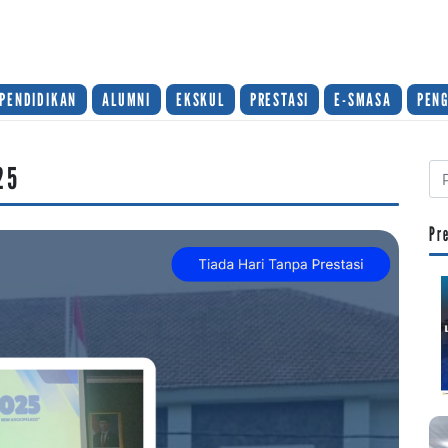
PENDIDIKAN
ALUMNI
EKSKUL
PRESTASI
E-SMASA
PEN
25
Pr