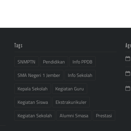
Tags
Ag
SNMPTN
Pendidikan
Info PPDB
SMA Negeri 1 Jember
Info Sekolah
Kepala Sekolah
Kegiatan Guru
Kegiatan Siswa
Ekstrakurikuler
Kegiatan Sekolah
Alumni Smasa
Prestasi