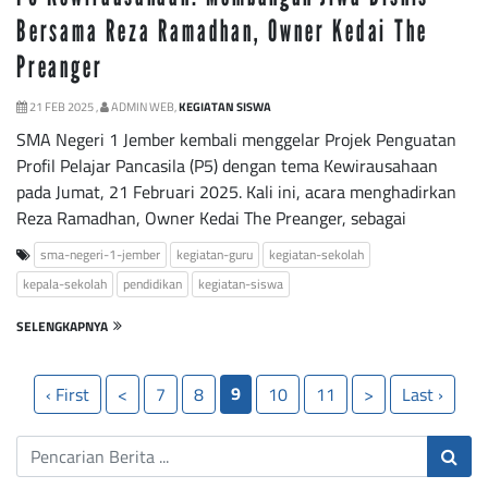
Bersama Reza Ramadhan, Owner Kedai The
Preanger
21 FEB 2025 ,
ADMIN WEB,
KEGIATAN SISWA
SMA Negeri 1 Jember kembali menggelar Projek Penguatan
Profil Pelajar Pancasila (P5) dengan tema Kewirausahaan
pada Jumat, 21 Februari 2025. Kali ini, acara menghadirkan
Reza Ramadhan, Owner Kedai The Preanger, sebagai
sma-negeri-1-jember
kegiatan-guru
kegiatan-sekolah
kepala-sekolah
pendidikan
kegiatan-siswa
SELENGKAPNYA
9
‹ First
<
7
8
10
11
>
Last ›