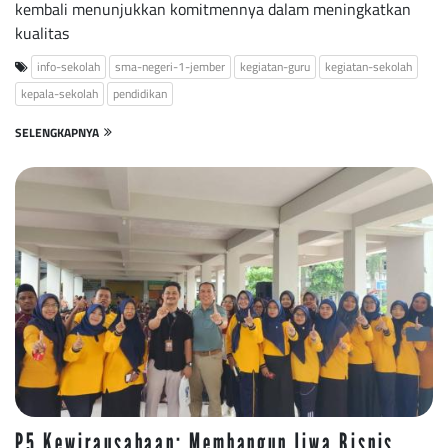
kembali menunjukkan komitmennya dalam meningkatkan
kualitas
info-sekolah
sma-negeri-1-jember
kegiatan-guru
kegiatan-sekolah
kepala-sekolah
pendidikan
SELENGKAPNYA
P5 Kewirausahaan: Membangun Jiwa Bisnis