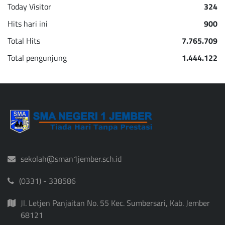
Today Visitor
324
Hits hari ini
900
Total Hits
7.765.709
Total pengunjung
1.444.122
sekolah@sman1jember.sch.id
(0331) - 338586
Jl. Letjen Panjaitan No. 55 Kec. Sumbersari, Kab. Jember
68121