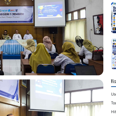
Vis
Us
To
Hit