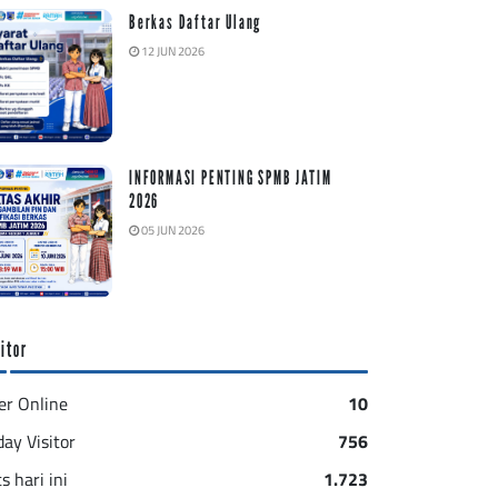
Berkas Daftar Ulang
12 JUN 2026
INFORMASI PENTING SPMB JATIM
2026
05 JUN 2026
itor
er Online
10
day Visitor
756
s hari ini
1.723