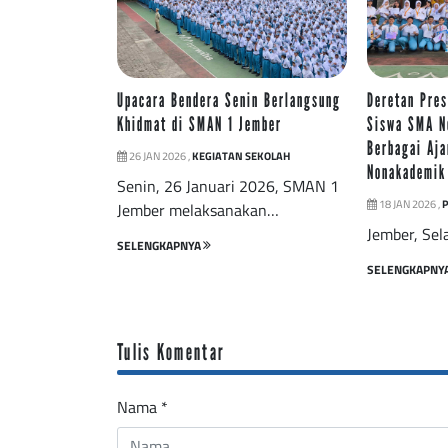
Upacara Bendera Senin Berlangsung
Deretan Pre
Khidmat di SMAN 1 Jember
Siswa SMA Ne
Berbagai Aj
26 JAN 2026 ,
KEGIATAN SEKOLAH
Nonakademik
Senin, 26 Januari 2026, SMAN 1
18 JAN 2026 ,
P
Jember melaksanakan…
Jember, Sel
SELENGKAPNYA
SELENGKAPNY
Tulis Komentar
Nama
*