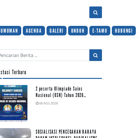
GUMUMAN
AGENDA
GALERI
UNDUH
E-TAMU
HUBUNGI
estasi Terbaru
2 peserta Olimpiade Sains
Nasional (OSN) Tahun 2026…
06 AGU 2026
SOSIALISASI PENCEGAHAN BAHAYA