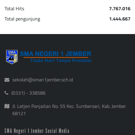
Total Hits
7.767.016
Total pengunjung
1.444.667
sekolah@sman1jember.sch.id
(0331) - 338586
Jl. Letjen Panjaitan No. 55 Kec. Sumbersari, Kab. Jember
68121
SMA Negeri 1 Jember Social Media