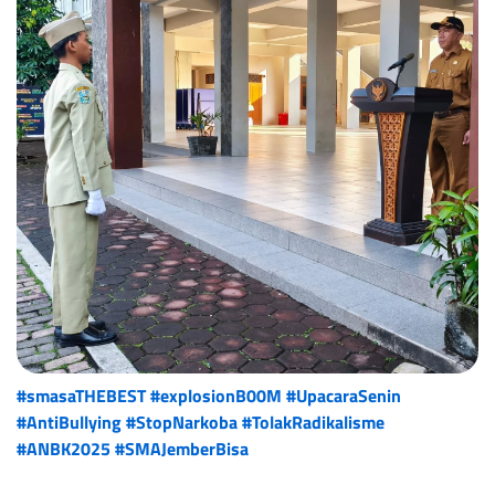
#smasaTHEBEST
#explosionB00M
#UpacaraSenin
#AntiBullying
#StopNarkoba
#TolakRadikalisme
#ANBK2025
#SMAJemberBisa