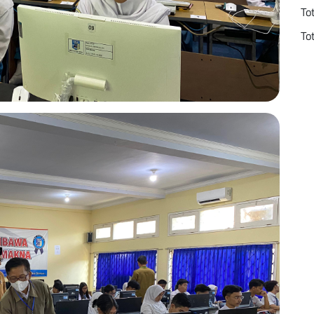
To
To