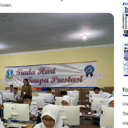
lusan.
Vis
Us
To
Hit