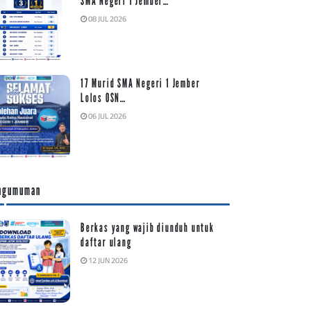
SMA Negeri 1 Jember…
08 JUL 2026
17 Murid SMA Negeri 1 Jember
Lolos OSN…
06 JUL 2026
ngumuman
Berkas yang wajib diunduh untuk
daftar ulang
12 JUN 2026