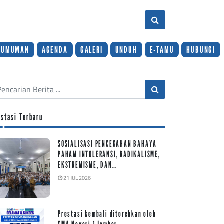
GUMUMAN
AGENDA
GALERI
UNDUH
E-TAMU
HUBUNGI
estasi Terbaru
SOSIALISASI PENCEGAHAN BAHAYA
PAHAM INTOLERANSI, RADIKALISME,
EKSTREMISME, DAN…
21 JUL 2026
Prestasi kembali ditorehkan oleh