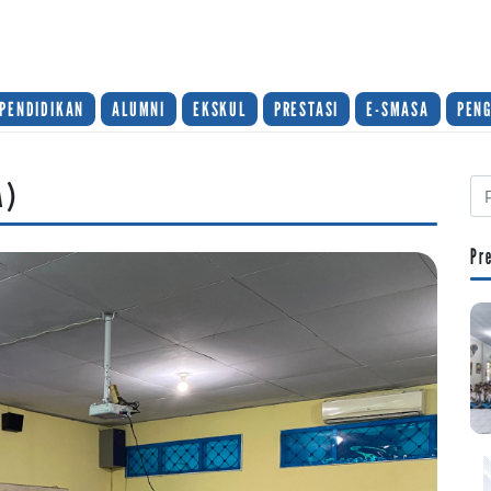
PENDIDIKAN
ALUMNI
EKSKUL
PRESTASI
E-SMASA
PEN
A)
Pr