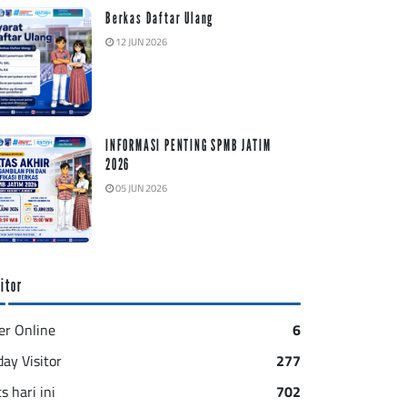
Berkas Daftar Ulang
12 JUN 2026
INFORMASI PENTING SPMB JATIM
2026
05 JUN 2026
itor
er Online
6
day Visitor
277
s hari ini
702