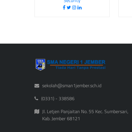
Security
sekolah@sman1jember.sch.id
(0331) - 338586
Jl. Letjen Panjaitan No. 55 Kec. Sumbersari,
Kab. Jember 68121