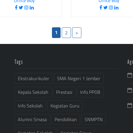
Office Boy
Office Boy
1
2
>
Tags
Ag
Ekstrakurikuler
SMA Negeri 1 Jember
Kepala Sekolah
Prestasi
Info PPDB
Info Sekolah
Kegiatan Guru
Alumni Smasa
Pendidikan
SNMPTN