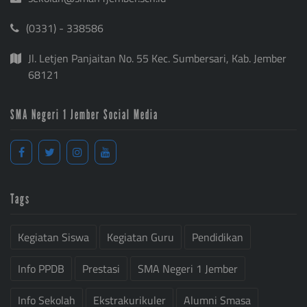
(0331) - 338586
Jl. Letjen Panjaitan No. 55 Kec. Sumbersari, Kab. Jember
68121
SMA Negeri 1 Jember Social Media
Tags
Kegiatan Siswa
Kegiatan Guru
Pendidikan
Info PPDB
Prestasi
SMA Negeri 1 Jember
Info Sekolah
Ekstrakurikuler
Alumni Smasa