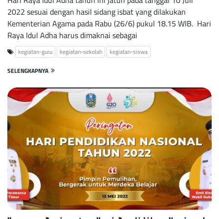
Hari Raya Idul Adha tahun ini jatuh pada tanggal 10 Juli
2022 sesuai dengan hasil sidang isbat yang dilakukan
Kementerian Agama pada Rabu (26/6) pukul 18.15 WIB. Hari
Raya Idul Adha harus dimaknai sebagai
kegiatan-guru
kegiatan-sekolah
kegiatan-siswa
SELENGKAPNYA