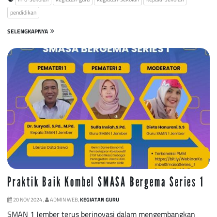
pendidikan
SELENGKAPNYA
Praktik Baik Kombel SMASA Bergema Series 1
20 NOV 2024 ,
ADMIN WEB,
KEGIATAN GURU
SMAN 1 Jember terus berinovasi dalam mengembangkan