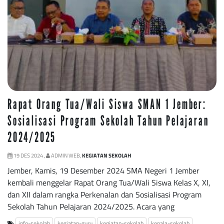
Rapat Orang Tua/Wali Siswa SMAN 1 Jember:
Sosialisasi Program Sekolah Tahun Pelajaran
2024/2025
19 DES 2024 ,
ADMIN WEB,
KEGIATAN SEKOLAH
Jember, Kamis, 19 Desember 2024 SMA Negeri 1 Jember
kembali menggelar Rapat Orang Tua/Wali Siswa Kelas X, XI,
dan XII dalam rangka Perkenalan dan Sosialisasi Program
Sekolah Tahun Pelajaran 2024/2025. Acara yang
info-sekolah
kegiatan-guru
kegiatan-sekolah
kepala-sekolah