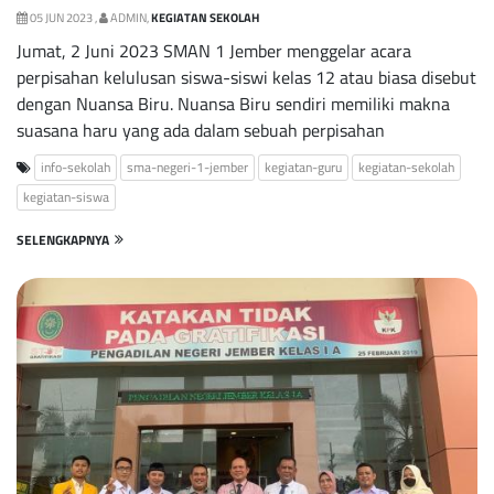
05 JUN 2023 ,
ADMIN,
KEGIATAN SEKOLAH
Jumat, 2 Juni 2023 SMAN 1 Jember menggelar acara
perpisahan kelulusan siswa-siswi kelas 12 atau biasa disebut
dengan Nuansa Biru. Nuansa Biru sendiri memiliki makna
suasana haru yang ada dalam sebuah perpisahan
info-sekolah
sma-negeri-1-jember
kegiatan-guru
kegiatan-sekolah
kegiatan-siswa
SELENGKAPNYA