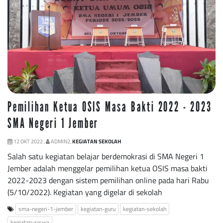
Pemilihan Ketua OSIS Masa Bakti 2022 - 2023
SMA Negeri 1 Jember
12 OKT 2022 ,
ADMIN2,
KEGIATAN SEKOLAH
Salah satu kegiatan belajar berdemokrasi di SMA Negeri 1
Jember adalah menggelar pemilihan ketua OSIS masa bakti
2022-2023 dengan sistem pemilihan online pada hari Rabu
(5/10/2022). Kegiatan yang digelar di sekolah
sma-negeri-1-jember
kegiatan-guru
kegiatan-sekolah
kegiatan-siswa