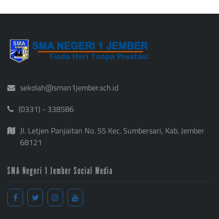
sekolah@sman1jember.sch.id
(0331) - 338586
Jl. Letjen Panjaitan No. 55 Kec. Sumbersari, Kab. Jember
68121
SMA Negeri 1 Jember Social Media