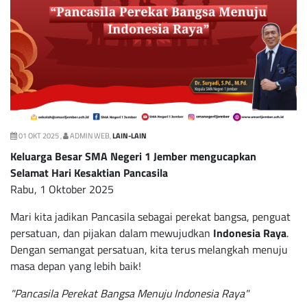
01 OKT 2025 ,
ADMIN WEB,
LAIN-LAIN
Keluarga Besar SMA Negeri 1 Jember mengucapkan
Selamat Hari Kesaktian Pancasila
Rabu, 1 Oktober 2025
Mari kita jadikan Pancasila sebagai perekat bangsa, penguat
persatuan, dan pijakan dalam mewujudkan
Indonesia Raya
.
Dengan semangat persatuan, kita terus melangkah menuju
masa depan yang lebih baik!
"Pancasila Perekat Bangsa Menuju Indonesia Raya"