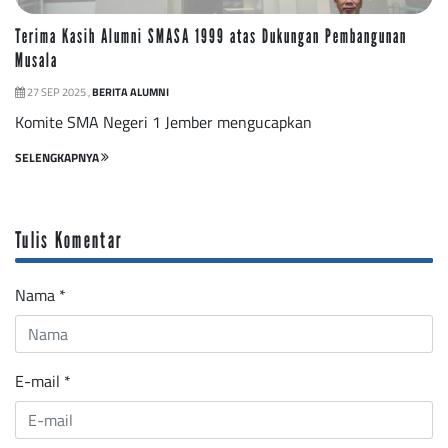
Terima Kasih Alumni SMASA 1999 atas Dukungan Pembangunan
Musala
27 SEP 2025 ,
BERITA ALUMNI
Komite SMA Negeri 1 Jember mengucapkan
SELENGKAPNYA
Tulis Komentar
Nama
*
E-mail
*