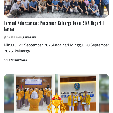
Harmoni Kebersamaan: Pertemuan Keluarga Besar SMA Negeri 1
Jember
28 SEP 2025 ,
LAIN-LAIN
Minggu, 28 September 2025Pada hari Minggu, 28 September
2025, keluarga…
SELENGKAPNYA