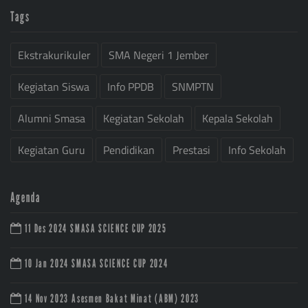
Tags
Ekstrakurikuler
SMA Negeri 1 Jember
Kegiatan Siswa
Info PPDB
SNMPTN
Alumni Smasa
Kegiatan Sekolah
Kepala Sekolah
Kegiatan Guru
Pendidikan
Prestasi
Info Sekolah
Agenda
11 Des 2024
SMASA SCIENCE CUP 2025
10 Jan 2024
SMASA SCIENCE CUP 2024
14 Nov 2023
Asesmen Bakat Minat (ABM) 2023