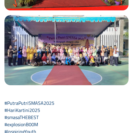
#PutraPutriSMASA2025
#HariKartini2025
#smasaTHEBEST
#explosionB00M
#InspiringYouth