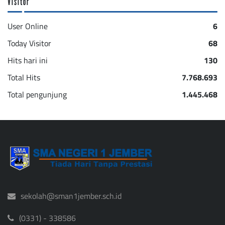
Visitor
User Online
6
Today Visitor
68
Hits hari ini
130
Total Hits
7.768.693
Total pengunjung
1.445.468
sekolah@sman1jember.sch.id
(0331) - 338586