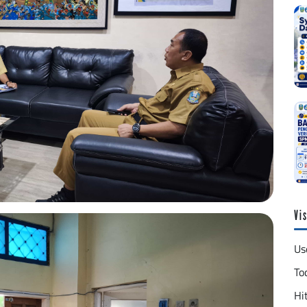
Vis
Us
To
Hit