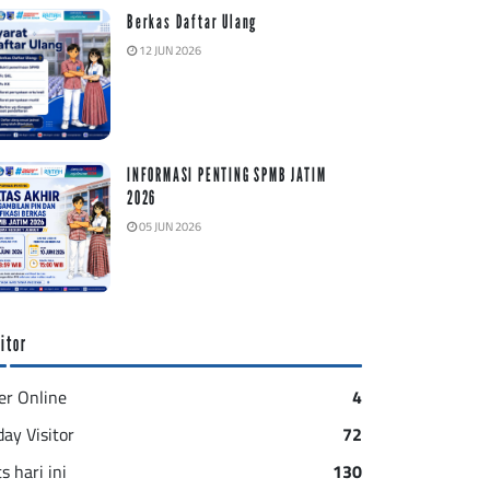
Berkas Daftar Ulang
12 JUN 2026
INFORMASI PENTING SPMB JATIM
2026
05 JUN 2026
itor
er Online
4
day Visitor
72
s hari ini
130