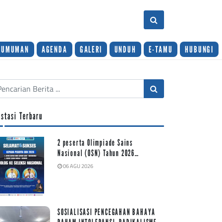
GUMUMAN
AGENDA
GALERI
UNDUH
E-TAMU
HUBUNGI
estasi Terbaru
2 peserta Olimpiade Sains
Nasional (OSN) Tahun 2026…
06 AGU 2026
SOSIALISASI PENCEGAHAN BAHAYA