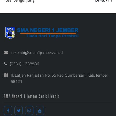
Total pengunjung
1.443.711
sekolah@sman1jember.sch.id
(0331) - 338586
Jl. Letjen Panjaitan No. 55 Kec. Sumbersari, Kab. Jember
68121
SMA Negeri 1 Jember Social Media