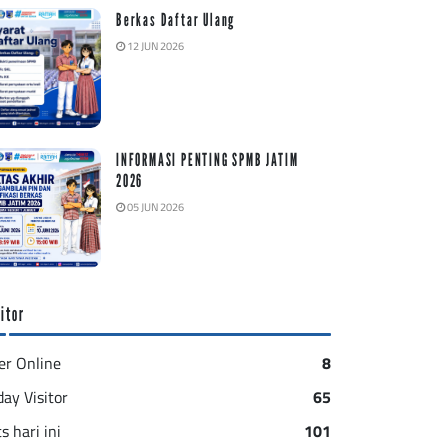
Berkas Daftar Ulang
12 JUN 2026
INFORMASI PENTING SPMB JATIM
2026
05 JUN 2026
itor
er Online
8
day Visitor
65
s hari ini
101