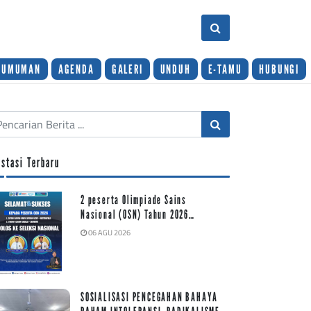
GUMUMAN
AGENDA
GALERI
UNDUH
E-TAMU
HUBUNGI
estasi Terbaru
2 peserta Olimpiade Sains
Nasional (OSN) Tahun 2026…
06 AGU 2026
SOSIALISASI PENCEGAHAN BAHAYA