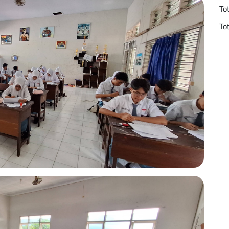
To
To