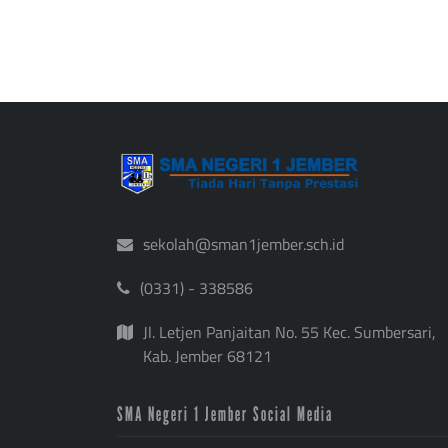
sekolah@sman1jember.sch.id
(0331) - 338586
Jl. Letjen Panjaitan No. 55 Kec. Sumbersari,
Kab. Jember 68121
SMA Negeri 1 Jember Social Media