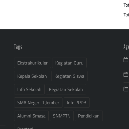
To
To
Tags
Ag
Ekstrakurikuler
Kegiatan Guru
Kepala Sekolah
Kegiatan Siswa
Info Sekolah
Kegiatan Sekolah
SMA Negeri 1 Jember
Info PPDB
Alumni Smasa
SNMPTN
Pendidikan