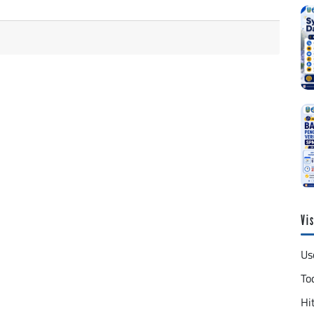
Vis
Us
To
Hit