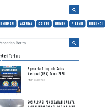
GUMUMAN
AGENDA
GALERI
UNDUH
E-TAMU
HUBUNGI
estasi Terbaru
2 peserta Olimpiade Sains
Nasional (OSN) Tahun 2026…
06 AGU 2026
SOSIALISASI PENCEGAHAN BAHAYA