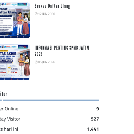
Berkas Daftar Ulang
12 JUN 2026
INFORMASI PENTING SPMB JATIM
2026
05 JUN 2026
itor
er Online
9
day Visitor
527
s hari ini
1.441