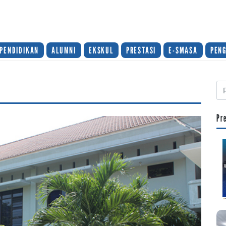
PENDIDIKAN
ALUMNI
EKSKUL
PRESTASI
E-SMASA
PEN
Pr