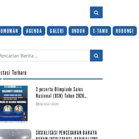
GUMUMAN
AGENDA
GALERI
UNDUH
E-TAMU
HUBUNGI
estasi Terbaru
2 peserta Olimpiade Sains
Nasional (OSN) Tahun 2026…
06 AGU 2026
SOSIALISASI PENCEGAHAN BAHAYA