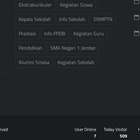
Ekstrakurikuler
Kegiatan Siswa
Kepala Sekolah
Info Sekolah
SNMPTN
Prestasi
Info PPDB
Kegiatan Guru
Pendidikan
SMA Negeri 1 Jember
Alumni Smasa
Kegiatan Sekolah
erved
User Online
Today Visitor
H
7
509