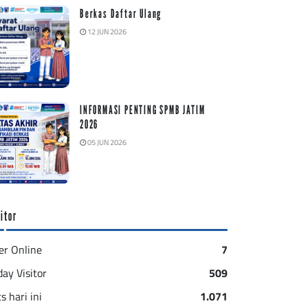
Berkas Daftar Ulang
12 JUN 2026
INFORMASI PENTING SPMB JATIM
2026
05 JUN 2026
itor
er Online
7
day Visitor
509
s hari ini
1.071