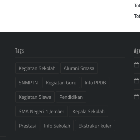
To
To
Tags
Ag
Kegiatan Sekolah
Alumni Smasa
SNMPTN
Kegiatan Guru
Info PPDB
Kegiatan Siswa
Pendidikan
SMA Negeri 1 Jember
Kepala Sekolah
Prestasi
Info Sekolah
Ekstrakurikuler