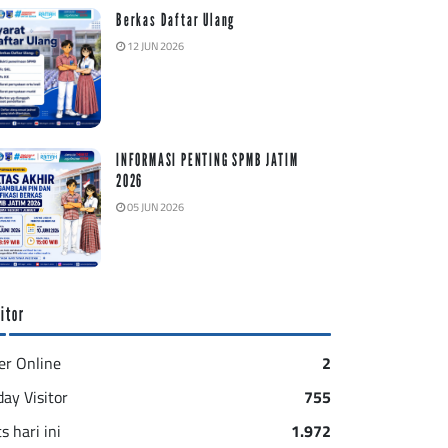
Berkas Daftar Ulang
12 JUN 2026
INFORMASI PENTING SPMB JATIM
2026
05 JUN 2026
itor
er Online
2
day Visitor
755
s hari ini
1.972