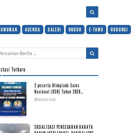
GUMUMAN
AGENDA
GALERI
UNDUH
E-TAMU
HUBUNGI
estasi Terbaru
2 peserta Olimpiade Sains
Nasional (OSN) Tahun 2026…
06 AGU 2026
SOSIALISASI PENCEGAHAN BAHAYA