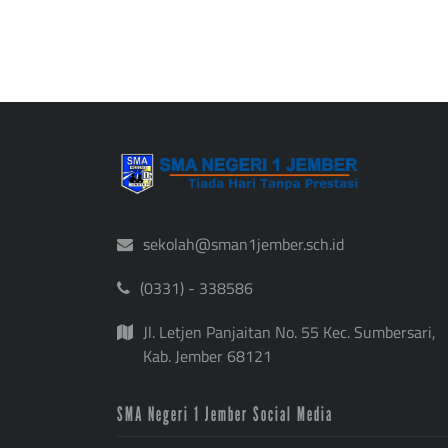
sekolah@sman1jember.sch.id
(0331) - 338586
Jl. Letjen Panjaitan No. 55 Kec. Sumbersari,
Kab. Jember 68121
SMA Negeri 1 Jember Social Media