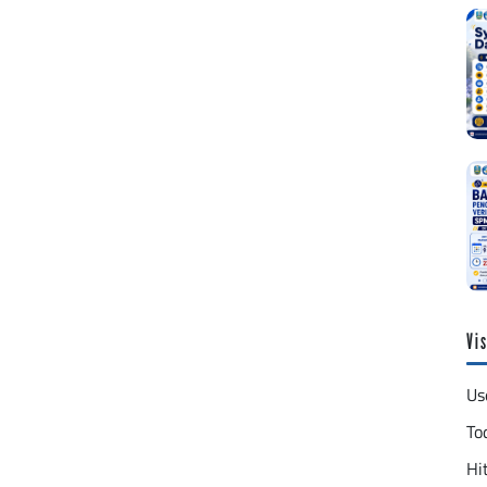
Vis
Us
To
Hit