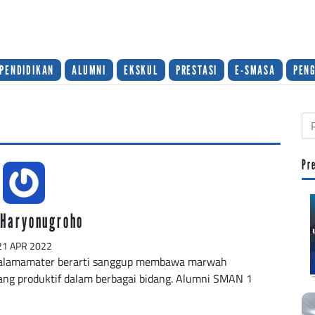
PENDIDIKAN
ALUMNI
EKSKUL
PRESTASI
E-SMASA
PEN
Pr
 Haryonugroho
21 APR 2022
 alamamater berarti sanggup membawa marwah
ng produktif dalam berbagai bidang. Alumni SMAN 1